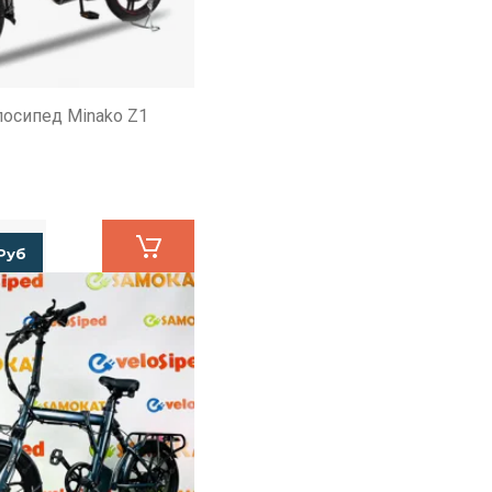
осипед Minako Z1
Руб