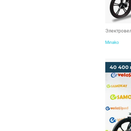
Электровел
Minako
40 400