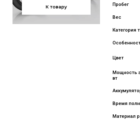
Пробег
К товару
Вес
Категория 
Особеннос
Цвет
Мощность э
вт
Аккумулято
Время полн
Материал 