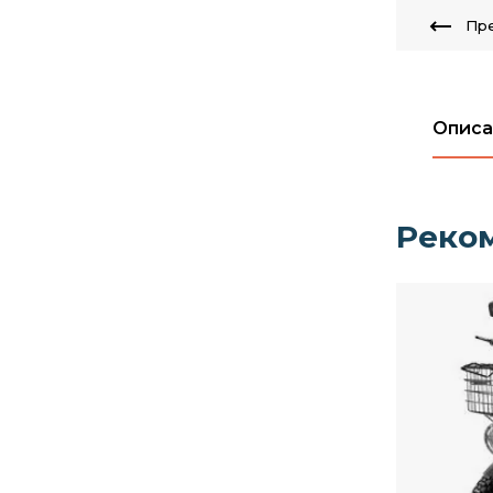
Пр
Описа
Реко