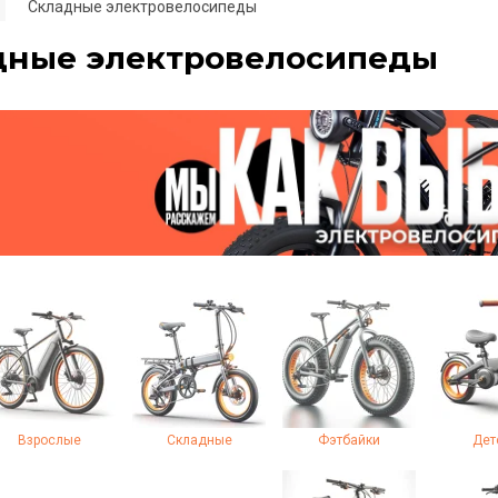
Складные электровелосипеды
дные электровелосипеды
Взрослые
Складные
Фэтбайки
Дет