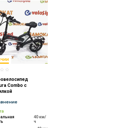
ИЧИИ
ровелосипед
ura Combo с
илкой
авнение
ra
альная
40 км/
ть
ч