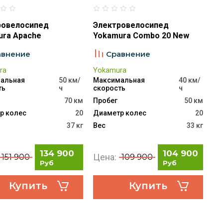
ровелосипед
Электровелосипед
ura Apache
Yokamura Combo 20 New
авнение
Сравнение
ra
Yokamura
альная
50 км/
Максимальная
40 км/
ть
ч
скорость
ч
70 км
Пробег
50 км
р колес
20
Диаметр колес
20
37 кг
Вес
33 кг
134 900
104 900
Цена:
151 900
109 900
Руб
Руб
Купить
Купить