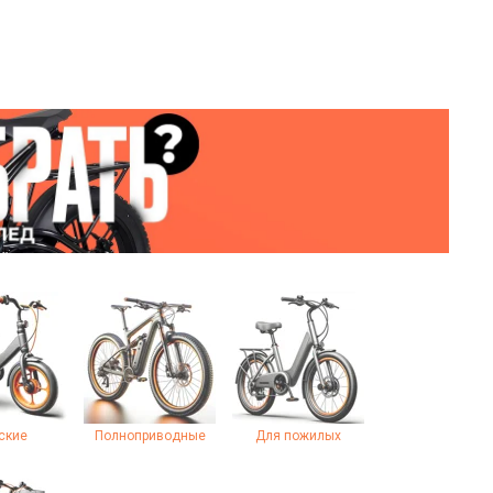
ские
Полноприводные
Для пожилых