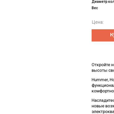
Диаметр ко
Вес
Цена:
К
Откройте н
высоты сво
Hummer, Ho
функционал
комфортной
Насладитес
новые возм
электроква