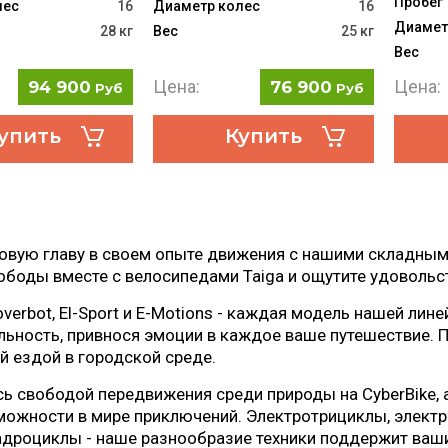
Пробег
лес
16
Диаметр колес
16
Диамет
28 кг
Вес
25 кг
Вес
Цена:
Цена:
94 900
76 900
Руб
Руб
упить
Купить
овую главу в своем опыте движения с нашими складны
боды вместе с велосипедами Taiga и ощутите удовольст
verbot, El-Sport и E-Motions - каждая модель нашей лин
ьность, привнося эмоции в каждое ваше путешествие. 
 ездой в городской среде.
ь свободой передвижения среди природы на CyberBike, а
ожности в мире приключений. Электротрициклы, электр
дроциклы - наше разнообразие техники поддержит ваши