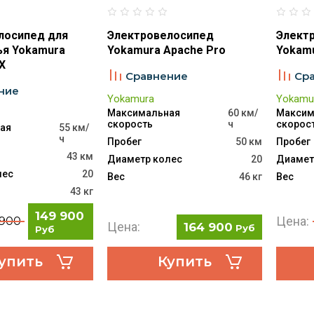
лосипед для
Электровелосипед
Элект
я Yokamura
Yokamura Apache Pro
Yokam
X
Сравнение
Ср
ние
Yokamura
Yokamu
Максимальная
60 км/
Максим
скорость
ч
скорос
ая
55 км/
ч
Пробег
50 км
Пробег
43 км
Диаметр колес
20
Диамет
лес
20
Вес
46 кг
Вес
43 кг
149 900
Цена:
 900
Цена:
164 900
Руб
Руб
упить
Купить