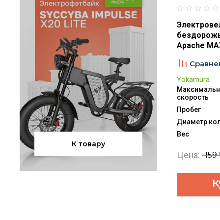
Электрове
бездорожь
Apache MA
Сравне
Yokamura
Максимальн
скорость
Пробег
Диаметр ко
Вес
К товару
Цена:
159
К