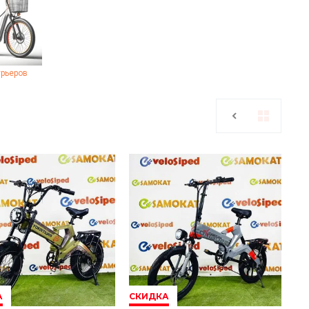
урьеров
А
СКИДКА