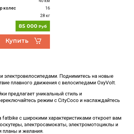
40 км
р колес
16
28 кг
85 000
Руб
Купить
ми электровелосипедами. Поднимитесь на новые
вие плавного движения с велосипедами OxyVolt.
ейки предлагает уникальный стиль и
Переключайтесь режим с CityCoco и наслаждайтесь
 fatbike с широкими характеристиками откроет вам
оскутеры, электросамокаты, электромотоциклы и
 планы и желания.