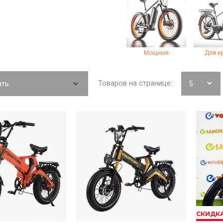
Мощные
Для к
Товаров на странице:
ть:
СКИДК