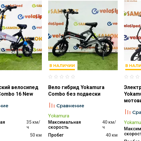
В НАЛИЧИИ
В НАЛ
ский велосипед
Вело гибрид Yokamura
Элект
Combo 16 New
Combo без подвески
Yokam
мотов
ние
Сравнение
Ср
Yokamura
ая
35 км/
Максимальная
40 км/
Yokamu
ч
скорость
ч
Максим
скорос
50 км
Пробег
40 км