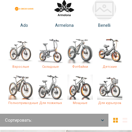
Ado
Armelona
Benelli
Взрослые
Складные
Фэтбайки
Детские
Полноприводные
Для пожилых
Мощные
Для курьеров
Сортировать: