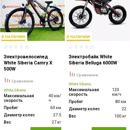
В НАЛИЧИИ
В НАЛИЧИИ
Электровелосипед
Электробайк White
White Siberia Camry X
Siberia Belluga 6000W
500W
Сравнение
Сравнение
White Siberia
Максимальная
120
White Siberia
скорость
км/ч
Максимальная
40 км/
скорость
ч
Пробег
80 км
Пробег
60 км
Диаметр колес
22
Диаметр колес
27.5
Вес
100 кг
Вес
27 кг