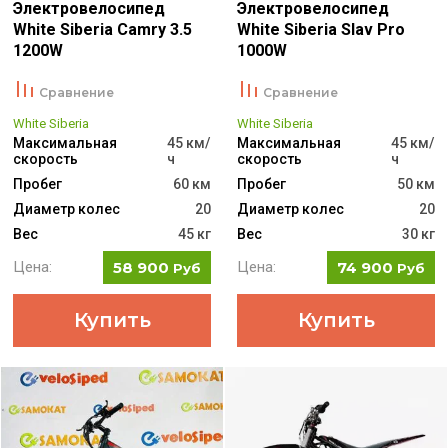
Электровелосипед
Электровелосипед
White Siberia Camry 3.5
White Siberia Slav Pro
1200W
1000W
Сравнение
Сравнение
White Siberia
White Siberia
Максимальная
45 км/
Максимальная
45 км/
скорость
ч
скорость
ч
Пробег
60 км
Пробег
50 км
Диаметр колес
20
Диаметр колес
20
Вес
45 кг
Вес
30 кг
Цена:
58 900
Цена:
74 900
Руб
Руб
Купить
Купить