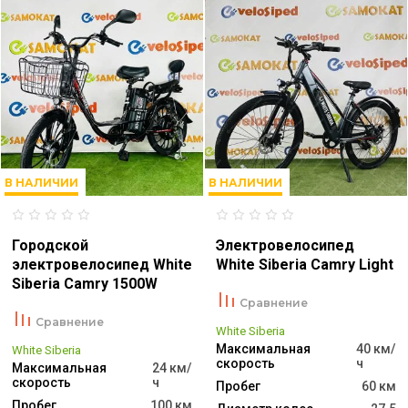
В НАЛИЧИИ
В НАЛИЧИИ
Городской
Электровелосипед
электровелосипед White
White Siberia Camry Light
Siberia Camry 1500W
Сравнение
Сравнение
White Siberia
Максимальная
40 км/
White Siberia
скорость
ч
Максимальная
24 км/
скорость
ч
Пробег
60 км
Пробег
100 км