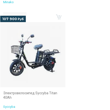
Minako
107 900
Руб
Электровелосипед Syccyba Titan
40Ah
Syccyba