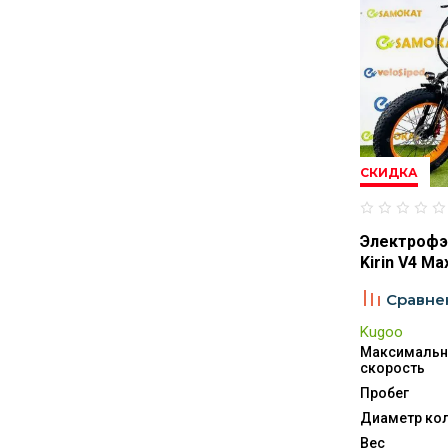
СКИДКА
Электрофэ
Kirin V4 Ma
Сравне
Kugoo
Максимальн
скорость
Пробег
Диаметр ко
Вес