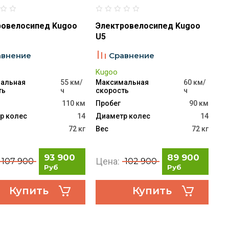
ровелосипед Kugoo
Электровелосипед Kugoo
U5
авнение
Сравнение
Kugoo
альная
55 км/
Максимальная
60 км/
ть
ч
скорость
ч
110 км
Пробег
90 км
р колес
14
Диаметр колес
14
72 кг
Вес
72 кг
93 900
89 900
Цена:
107 900
102 900
Руб
Руб
Купить
Купить