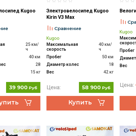
лосипед Kugoo
Электровелосипед Kugoo
Велоги
Kirin V3 Max
Ср
ние
Сравнение
Kugoo
Kugoo
Максим
скорос
ая
25 км/
Максимальная
40 км/
ч
скорость
ч
Пробег
40 км
Пробег
50 км
Диамет
лес
28
Диаметр колес
18
Вес
15 кг
Вес
42 кг
Цена:
Цена:
39 900
58 900
Руб
Руб
упить
Купить