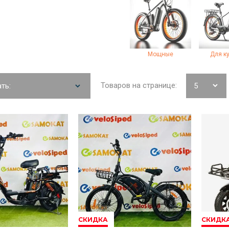
Мощные
Для к
Товаров на странице:
ть:
СКИДКА
СКИДК