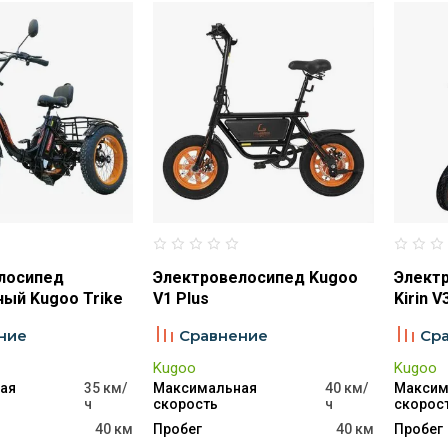
лосипед
Электровелосипед Kugoo
Элект
ый Kugoo Trike
V1 Plus
Kirin 
ние
Сравнение
Ср
Kugoo
Kugoo
ая
35 км/
Максимальная
40 км/
Максим
ч
скорость
ч
скорос
40 км
Пробег
40 км
Пробег