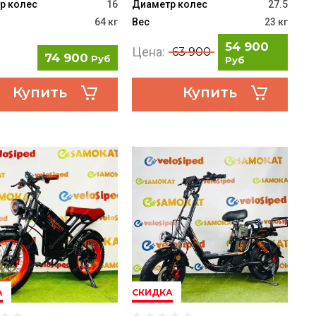
р колес
16
Диаметр колес
27.5
64 кг
Вес
23 кг
54 900
Цена:
63 900
74 900
Руб
Руб
Купить
Купить
А
СКИДКА