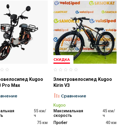
СКИДКА
ровелосипед Kugoo
Электровелосипед Kugoo
V3 Pro Max
Kirin V3
авнение
Сравнение
Kugoo
альная
55 км/
Максимальная
45 км/
ть
ч
скорость
ч
75 км
Пробег
40 км