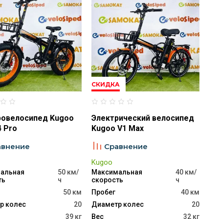
СКИДКА
ровелосипед Kugoo
Электрический велосипед
4 Pro
Kugoo V1 Max
авнение
Сравнение
Kugoo
альная
50 км/
Максимальная
40 км/
ть
ч
скорость
ч
50 км
Пробег
40 км
р колес
20
Диаметр колес
20
39 кг
Вес
32 кг