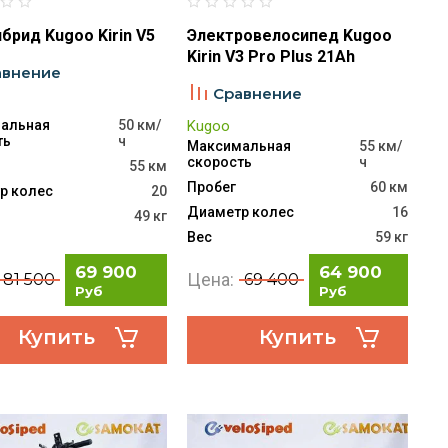
брид Kugoo Kirin V5
Электровелосипед Kugoo
Kirin V3 Pro Plus 21Ah
авнение
Сравнение
альная
50 км/
Kugoo
ть
ч
Максимальная
55 км/
скорость
ч
55 км
Пробег
60 км
р колес
20
Диаметр колес
16
49 кг
Вес
59 кг
69 900
64 900
Цена:
81 500
69 400
Руб
Руб
Купить
Купить