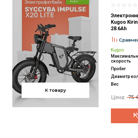
Электронн
Kugoo Kirin
28.6Ah
Сравне
Kugoo
Максимальн
скорость
Пробег
Диаметр ко
Вес
К товару
Цена:
75 
К