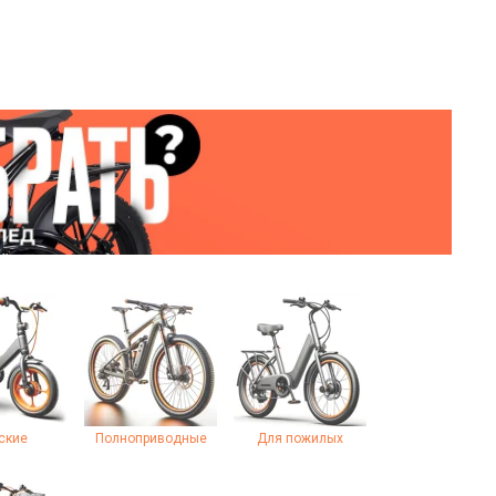
ские
Полноприводные
Для пожилых