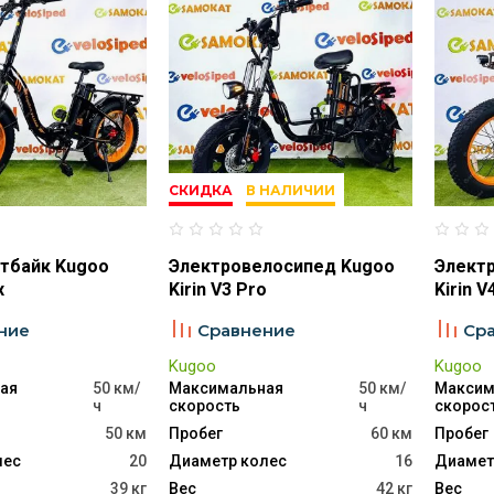
СКИДКА
В НАЛИЧИИ
тбайк Kugoo
Электровелосипед Kugoo
Элект
x
Kirin V3 Pro
Kirin V
ние
Сравнение
Ср
Kugoo
Kugoo
ая
50 км/
Максимальная
50 км/
Максим
ч
скорость
ч
скорос
50 км
Пробег
60 км
Пробег
лес
20
Диаметр колес
16
Диамет
39 кг
Вес
42 кг
Вес