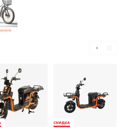
урьеров
А
СКИДКА