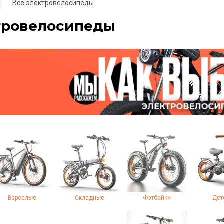
Все электровелосипеды
тровелосипеды
Взрослые
Складные
Фэтбайки
Дет