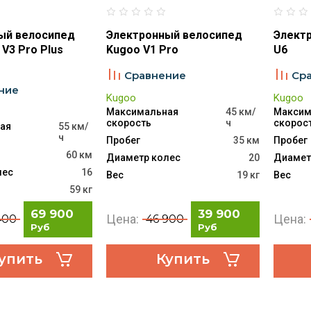
ый велосипед
Электронный велосипед
Элект
 V3 Pro Plus
Kugoo V1 Pro
U6
Сравнение
Ср
ние
Kugoo
Kugoo
Максимальная
45 км/
Максим
скорость
ч
скорос
ая
55 км/
ч
Пробег
35 км
Пробег
60 км
Диаметр колес
20
Диамет
лес
16
Вес
19 кг
Вес
59 кг
69 900
39 900
Цена:
Цена:
400
46 900
Руб
Руб
упить
Купить